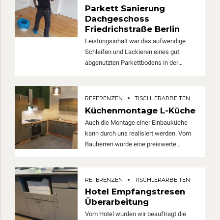
uns realisiert. Nach der Sanierung
Parkett Sanierung
erfolgte dann der Trockenbau und die
Dachgeschoss
Renovierung der Wohnung.
Friedrichstraße Berlin
Leistungsinhalt war das aufwendige
Schleifen und Lackieren eines gut
abgenutzten Parkettbodens in der
kompletten Dachgeschoss-Wohnung.
Am Ende wirkte der gut beanspruchte
Fußboden fast wie neu.
REFERENZEN
TISCHLERARBEITEN
Küchenmontage L-Küche
Auch die Montage einer Einbauküche
kann durch uns realisiert werden. Vom
Bauherren wurde eine preiswerte
Einbauküche (gekauft als Musterküche)
als Materialpaket inkl. Technik zur
Verfügung gestellt und bei uns die
REFERENZEN
TISCHLERARBEITEN
Montage der Elemente beauftragt. Die
Hotel Empfangstresen
Besonderheiten der Architektur und
Überarbeitung
Medienanschlüsse vor Ort konnten
Vom Hotel wurden wir beauftragt die
durch einzelne Sonderlösungen