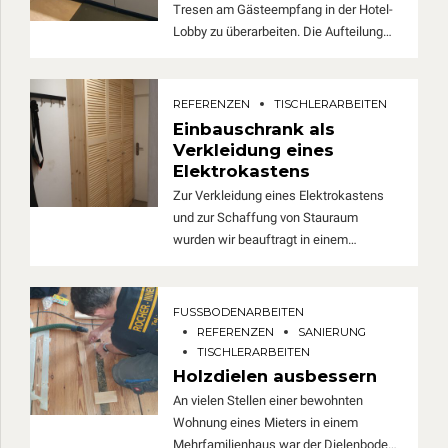
Tresen am Gästeempfang in der Hotel-
Rechnung getragen werden.
Lobby zu überarbeiten. Die Aufteilung
des Korpus, bestehend aus Auszügen,
offenem Regal und Stauraum mit Tür
wurde den aktuellen
REFERENZEN
TISCHLERARBEITEN
Nutzungsbedingungen der Mitarbeiter
Einbauschrank als
entsprechend angepasst. Zusätzlich
Verkleidung eines
musste auch der Sicherheit und den
Elektrokastens
Vorgaben der Versicherung Rechnung
Zur Verkleidung eines Elektrokastens
getragen und zahlreiche Fächer
und zur Schaffung von Stauraum
abschließbar gemacht werden.
wurden wir beauftragt in einem
Privathaus einen Einbauschrank zu
bauen. Millimetergenau wurde der
Einbauschrank vor Ort gefertigt und
FUSSBODENARBEITEN
montiert.
REFERENZEN
SANIERUNG
TISCHLERARBEITEN
Holzdielen ausbessern
An vielen Stellen einer bewohnten
Wohnung eines Mieters in einem
Mehrfamilienhaus war der Dielenboden