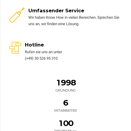
0
0
Umfassender Service
1
1
0
Wir haben Know How in vielen Bereichen. Sprechen Sie
2
2
1
uns an, wir finden eine Lösung.
3
3
2
4
4
3
Hotline
5
5
4
0
Rufen sie uns an unter
6
6
5
(+49) 30 526 95 310
1
7
7
6
2
0
8
8
7
3
1
9
9
8
4
0
0
GRÜNDUNG
5
2
0
6
3
MITARBEITER
0
4
1
0
0
5
PROJEKTE pa