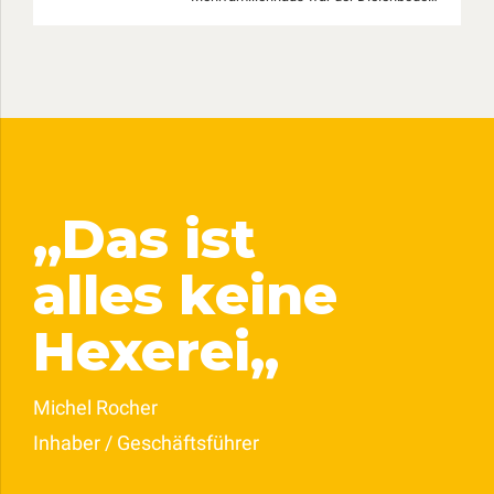
defekt. Anstelle den gesamten
Holzdielen-Fußboden aufzunehmen und
zu erneuern, wurden wir von der
Verwaltung beauftragt die
schadschaften Stellen auszubessern.
„Das ist
alles keine
Hexerei„
Michel Rocher
Inhaber / Geschäftsführer