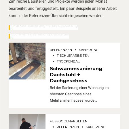
Zahlreiche Baustellen und Projekte werden jeden Monat
bearbeitet und fertiggestellt. Ein paar Beispiele unserer Arbeit
Referenz Sanierung
kann in der Referenzen-Übersicht eingesehen werden.
Parkett Schleifen +
Referenz Sanierung
Lackieren
Schwammsanierung
Dachstuhl
REFERENZEN
SANIERUNG
TISCHLERARBEITEN
TROCKENBAU
Schwammsanierung
Dachstuhl +
Dachgeschoss
Bei der Sanierung einer Wohnung im
obersten Geschoss eines
Mehrfamilienhauses wurde
Hausschwamm im Dachstuhl und der
Decke festgestellt. Die komplette
Sanierung der schadhaften Stellen im
FUSSBODENARBEITEN
Dachstuhl und der Decke wurde durch
REFERENZEN
SANIERUNG